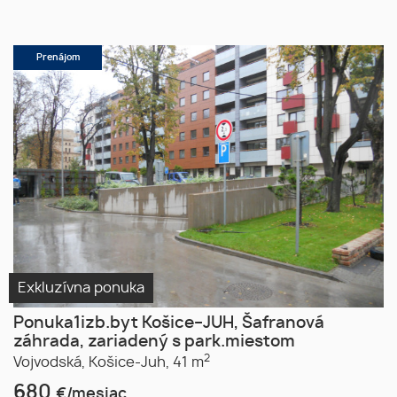
Prenájom
Exkluzívna ponuka
Ponuka1izb.byt Košice–JUH, Šafranová
záhrada, zariadený s park.miestom
2
Vojvodská,
Košice-Juh,
41 m
680
€/mesiac