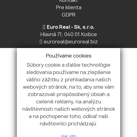
Kontakt
Pre klienta
GDPR
Euro Real - Sk, s.r.o.
Hlavná 71, 040 01 Košice
euroreal@euroreal.biz
Ing. Ladislav Jurča, CSc.
Používame cookies
+421 903 605 879
Súbory cookie a ďalšie technológie
sledovania používame na zlepšenie
Ing. Michal Jurča
vášho zážitku z prehliadania našich
+421 907 970 829
webových stránok, na to, aby sme vám
Ing. Daniela Kobanova
zobrazovali prispôsobený obsah a
+421 905 363 747
cielené reklamy, na analýzu
návštevnosti našich webových stránok
a na pochopenie toho, odkiaľ naši
návštevníci prichádzajú.
Viac info