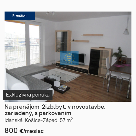
Prenájom
Exkluzívna ponuka
Na prenájom 2izb.byt, v novostavbe,
zariadený, s parkovaním
2
Idanská,
Košice-Západ,
57 m
800
€/mesiac