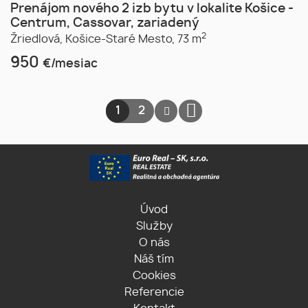
Prenájom nového 2 izb bytu v lokalite Košice -
Centrum, Cassovar, zariadený
2
Žriedlová,
Košice-Staré Mesto,
73 m
950
€/mesiac
1
2
Úvod
Služby
O nás
Náš tím
Cookies
Referencie