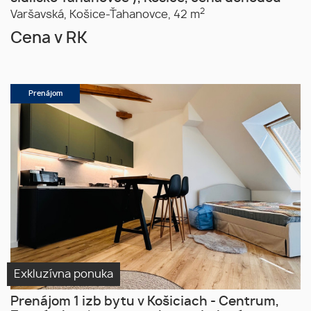
2
Varšavská,
Košice-Ťahanovce,
42 m
Cena v RK
Prenájom
Exkluzívna ponuka
Prenájom 1 izb bytu v Košiciach - Centrum,