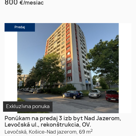
800
€/mesiac
Predaj
Exkluzívna ponuka
Ponúkam na predaj 3 izb byt Nad Jazerom,
Levočská ul., rekonštrukcia, OV.
2
Levočská,
Košice-Nad jazerom,
69 m