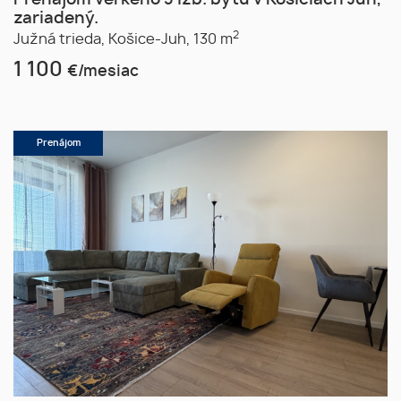
Prenájom veľkého 3 izb. bytu v Košiciach Juh,
zariadený.
2
Južná trieda,
Košice-Juh,
130 m
1 100
€/mesiac
Prenájom