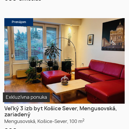
Prenájom
Exkluzívna ponuka
Veľký 3 izb byt Košice Sever, Mengusovská,
zariadený
2
Mengusovská,
Košice-Sever,
100 m