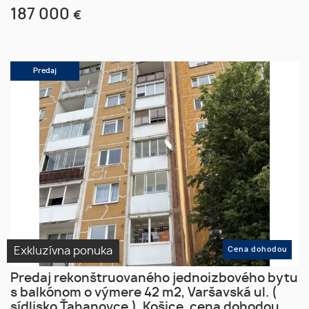
187 000
€
Predaj
Exkluzívna ponuka
Cena dohodou
Predaj rekonštruovaného jednoizbového bytu
s balkónom o výmere 42 m2, Varšavská ul. (
sídlisko Ťahanovce ), Košice, cena dohodou