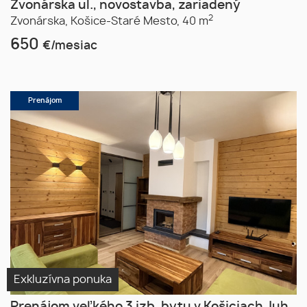
Zvonárska ul., novostavba, zariadený
2
Zvonárska,
Košice-Staré Mesto,
40 m
650
€/mesiac
Prenájom
Exkluzívna ponuka