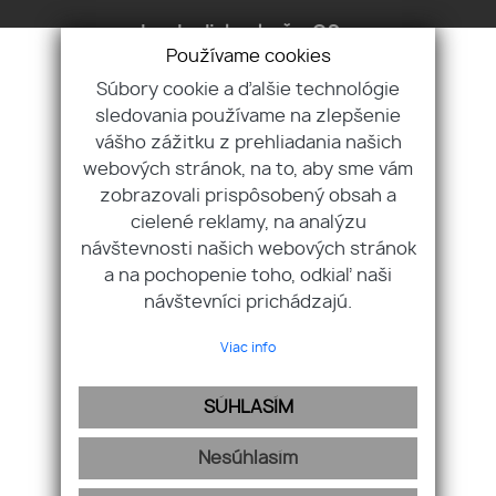
Ing. Ladislav Jurča, CSc.
Používame cookies
+421 903 605 879
Súbory cookie a ďalšie technológie
Ing. Michal Jurča
sledovania používame na zlepšenie
+421 907 970 829
vášho zážitku z prehliadania našich
webových stránok, na to, aby sme vám
Ing. Daniela Kobanova
zobrazovali prispôsobený obsah a
+421 905 363 747
cielené reklamy, na analýzu
návštevnosti našich webových stránok
a na pochopenie toho, odkiaľ naši
návštevníci prichádzajú.
Pridajte si nás
Viac info
SÚHLASÍM
Nesúhlasím