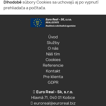
Dlhodobé
súbory Cookies sa uchovajú aj po vypnutí
prehliadača a počítača.
Úvod
Služby
O nás
Náš tím
Cookies
Referencie
Kontakt
Pre klienta
GDPR
Euro Real - Sk, s.r.o.
Hlavná 71, 040 01 Košice
euroreal@euroreal.biz