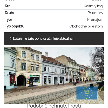
Kraj:
Košický kraj
Druh:
Priestory
Typ:
Prenájom
Typ objektu:
Obchodné priestory
Ľutujeme táto ponuka už nieje aktuálna.
Podobné nehnuteľnosti