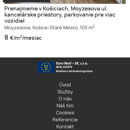
Prenajmeme v Košiciach, Moyzesova ul.
kancelárske priestory, parkovanie pre viac
vozidiel
2
Moyzesova,
Košice-Staré Mesto,
103 m
8
2
€/m
/mesiac
Úvod
Služby
O nás
Náš tím
Cookies
Referencie
Kontakt