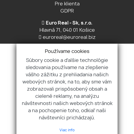
Pre klienta
GDPR
Euro Real - Sk, s.r.o.
Hlavná 71, 040 01 Košice
euroreal@euroreal.biz
Ing. Ladislav Jurča, CSc.
Používame cookies
+421 903 605 879
Súbory cookie a ďalšie technológie
sledovania používame na zlepšenie
Ing. Michal Jurča
vášho zážitku z prehliadania našich
+421 907 970 829
webových stránok, na to, aby sme vám
Ing. Daniela Kobanova
zobrazovali prispôsobený obsah a
+421 905 363 747
cielené reklamy, na analýzu
návštevnosti našich webových stránok
a na pochopenie toho, odkiaľ naši
návštevníci prichádzajú.
Viac info