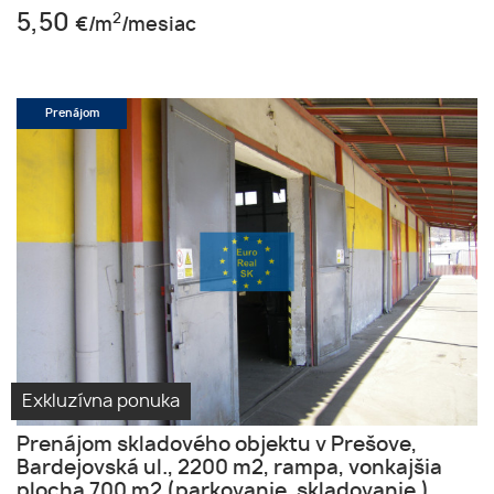
5,50
2
€/m
/mesiac
Prenájom
Exkluzívna ponuka
Prenájom skladového objektu v Prešove,
Bardejovská ul., 2200 m2, rampa, vonkajšia
plocha 700 m2 (parkovanie, skladovanie ).