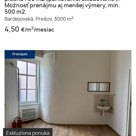
Možnosť prenájmu aj menšej výmery, min.
500 m2.
2
Bardejovská,
Prešov,
3000 m
4,50
2
€/m
/mesiac
Prenájom
Exkluzívna ponuka