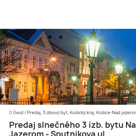
Úvod
/
Predaj, 3 izbový byt, Košický kraj, Košice-Nad jazer
Predaj slnečného 3 izb. bytu N
Jazerom - Sputnikova ul.,