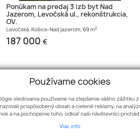
Ponúkam na predaj 3 izb byt Nad
Jazerom, Levočská ul., rekonštrukcia,
OV.
2
Levočská,
Košice-Nad jazerom,
69 m
187 000
€
Používame cookies
ológie sledovania používame na zlepšenie vášho zážitku z
brazovali prispôsobený obsah a cielené reklamy, na analý
Ing. Michal Jurča
nok a na pochopenie toho, odkiaľ naši návštevníci prichád
ce
+421 907 970 829
biz
Viac info
Ing. Daniela Kobanova
Sc.
+421 905 363 747