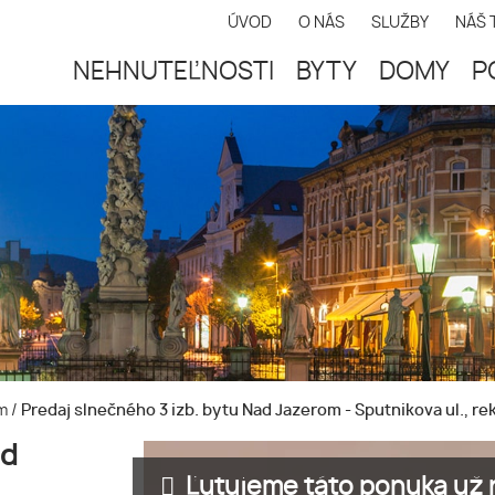
ÚVOD
O NÁS
SLUŽBY
NÁŠ 
NEHNUTEĽNOSTI
BYTY
DOMY
P
om
/
Predaj slnečného 3 izb. bytu Nad Jazerom - Sputnikova ul., re
ad
Ľutujeme táto ponuka už n