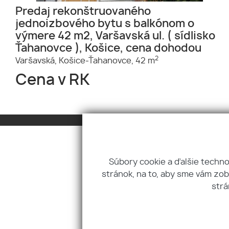
Predaj rekonštruovaného
jednoizbového bytu s balkónom o
výmere 42 m2, Varšavská ul. ( sídlisko
Ťahanovce ), Košice, cena dohodou
2
Varšavská,
Košice-Ťahanovce,
42 m
Cena v RK
Súbory cookie a ďalšie techn
stránok, na to, aby sme vám zo
Úvod
Referencie
Euro Real - Sk, s.r.o.
strá
Služby
Kontakt
Hlavná 71, 040 01 Koši
O nás
Pre klienta
euroreal@euroreal.
Náš tím
GDPR
Ing. Ladislav Jurča, C
Cookies