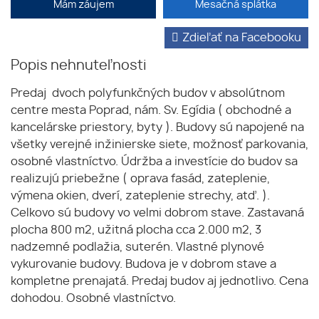
Mám záujem
Mesačná splátka
Zdieľať na Facebooku
Popis nehnuteľnosti
Predaj dvoch polyfunkčných budov v absolútnom
centre mesta Poprad, nám. Sv. Egídia ( obchodné a
kancelárske priestory, byty ). Budovy sú napojené na
všetky verejné inžinierske siete, možnosť parkovania,
osobné vlastníctvo. Údržba a investície do budov sa
realizujú priebežne ( oprava fasád, zateplenie,
výmena okien, dverí, zateplenie strechy, atď. ).
Celkovo sú budovy vo velmi dobrom stave. Zastavaná
plocha 800 m2, užitná plocha cca 2.000 m2, 3
nadzemné podlažia, suterén. Vlastné plynové
vykurovanie budovy. Budova je v dobrom stave a
kompletne prenajatá. Predaj budov aj jednotlivo. Cena
dohodou. Osobné vlastníctvo.