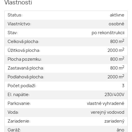
Vlastnosti
Status:
aktívne
Vlastníctvo:
osobné
Stav:
po rekonštrukcii
2
Celková plocha:
800 m
2
Úžitková plocha:
2000 m
2
Plocha pozemku:
800 m
2
Zastavaná plocha:
800 m
2
Podlahová plocha:
2000 m
Počet podlaží:
3
El. napätie:
230/400V
Parkovanie:
vlastné vyhradené
Voda:
verejný vodovod
Zariadenie:
zariadený
Garáž:
áno