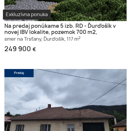
Exkluzívna ponuka
Na predaj ponúkame 5 izb. RD - Ďurďošík v
novej IBV lokalite, pozemok 700 m2,
2
smer na Trsťany,
Ďurďošík,
117 m
249 900
€
Predaj