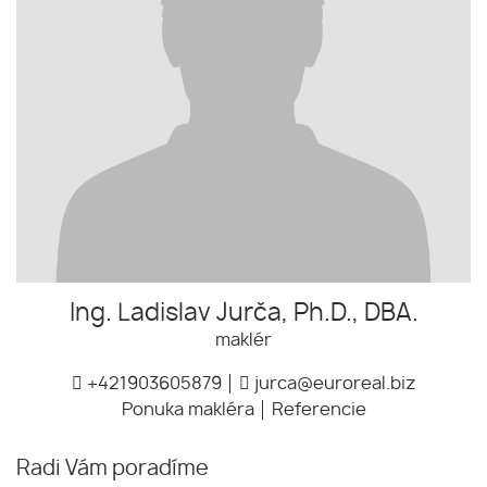
Ing. Ladislav Jurča, Ph.D., DBA.
maklér
+421903605879
jurca@euroreal.biz
Ponuka makléra
Referencie
Radi Vám poradíme