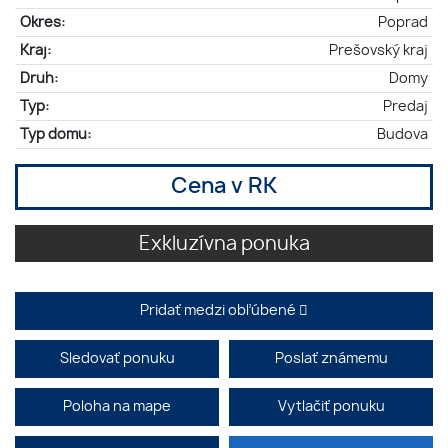
Okres:
Poprad
Kraj:
Prešovský kraj
Druh:
Domy
Typ:
Predaj
Typ domu:
Budova
Cena v RK
Exkluzívna ponuka
Pridať medzi obľúbené
Sledovať ponuku
Poslať známemu
Poloha na mape
Vytlačiť ponuku