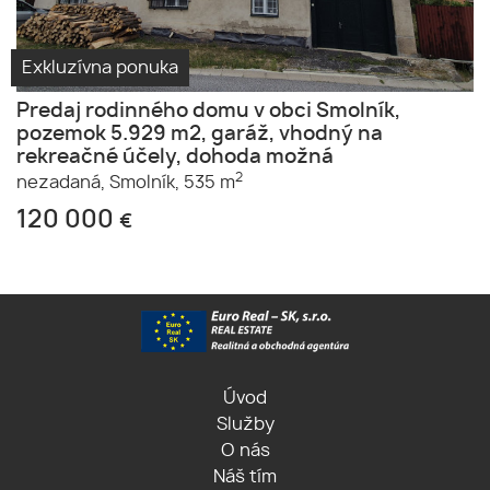
Exkluzívna ponuka
Predaj rodinného domu v obci Smolník,
pozemok 5.929 m2, garáž, vhodný na
rekreačné účely, dohoda možná
2
nezadaná,
Smolník,
535 m
120 000
€
Úvod
Služby
O nás
Náš tím