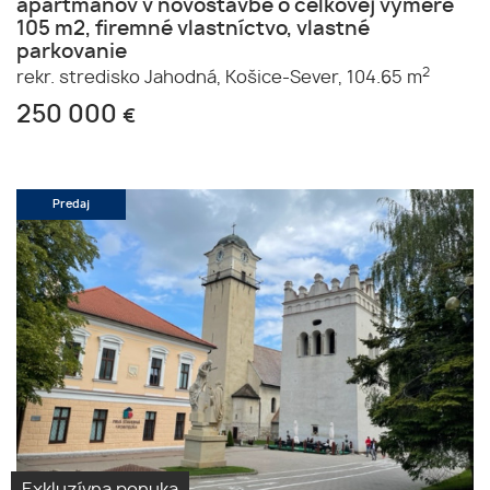
apartmánov v novostavbe o celkovej výmere
105 m2, firemné vlastníctvo, vlastné
parkovanie
2
rekr. stredisko Jahodná,
Košice-Sever,
104.65 m
250 000
€
Predaj
Exkluzívna ponuka