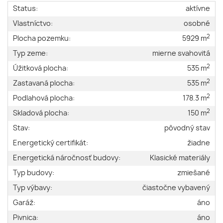
Status:
aktívne
Vlastníctvo:
osobné
2
Plocha pozemku:
5929 m
Typ zeme:
mierne svahovitá
2
Úžitková plocha:
535 m
2
Zastavaná plocha:
535 m
2
Podlahová plocha:
178.3 m
2
Skladová plocha:
150 m
Stav:
pôvodný stav
Energetický certifikát:
žiadne
Energetická náročnosť budovy:
Klasické materiály
Typ budovy:
zmiešané
Typ výbavy:
čiastočne vybavený
Garáž:
áno
Pivnica:
áno