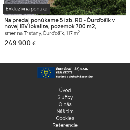
Exkluzívna ponuka
Na predaj ponúkame 5 izb. RD - Ďurďošík v
novej IBV lokalite, pozemok 700 m2,
2
smer na Trsťany,
Ďurďošík,
117 m
249 900
€
Úvod
Služby
O nás
Náš tím
Cookies
Referencie