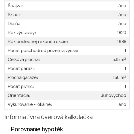
Špajza:
áno
Sklad:
áno
Dielňa:
áno
Rok výstavby:
1820
Rok poslednej rekonštrukcie:
1988
Počet poschodí od prízemia vyššie:
1
2
Celková plocha:
535 m
Počet garáží:
1
2
Plocha garáže:
150 m
Počet pivníc:
1
Orientácia:
Juhovýchod
Vykurovanie - lokálne:
áno
Informatívna úverová kalkulačka