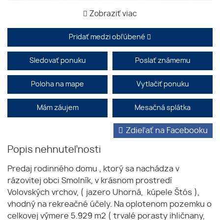
Zobraziť viac
Pridať medzi obľúbené
Sledovať ponuku
Poslať známemu
Poloha na mape
Vytlačiť ponuku
Mám záujem
Mesačná splátka
Zdieľať na Facebooku
Popis nehnuteľnosti
Predaj rodinného domu , ktorý sa nachádza v
rázovitej obci Smolník, v krásnom prostredí
Volovských vrchov, ( jazero Uhorná, kúpele Štós ),
vhodný na rekreačné účely. Na oplotenom pozemku o
celkovej výmere 5.929 m2 ( trvalé porasty ihličnany,