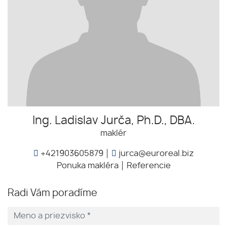
Ing. Ladislav Jurča, Ph.D., DBA.
maklér
+421903605879
jurca@euroreal.biz
Ponuka makléra
Referencie
Radi Vám poradíme