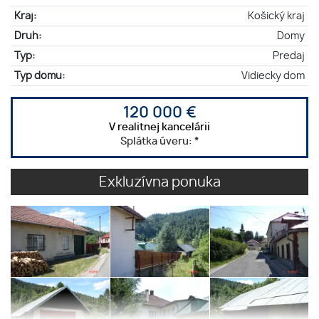
Kraj:
Košický kraj
Druh:
Domy
Typ:
Predaj
Typ domu:
Vidiecky dom
120 000 €
V realitnej kancelárii
Splátka úveru:
*
Exkluzívna ponuka