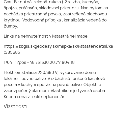
Časť B : nutná rekonštrukcia ( 2 x izba, kuchyňa,
špajza, práčovňa, skladovací priestor ). Nad bytom sa
nachádza priestranná povala, zastrešená plechovou
krytinou. Vodovodná prípojka , kanalizácia vedená do
žumpy.
Links na nehnuteľnosť v katastrálnej mape :
https://zbgis.skgeodesy.sk/mapka/sk/kataster/detail/ka
c/85685
1/64_1?pos=48.731330,20.741904,18
Elektroinštalácia 220/380 V, vykurovanie domu
lokálne - pevné palivo. V izbách sú funkčné kachlové
pece a v kuchyni sporák na pevné palivo. Objekt je
zabezpečený alarmom. Vlastníkom je fyzická osoba.
Kúpna cena v realitnej kancelárii.
Vlastnosti