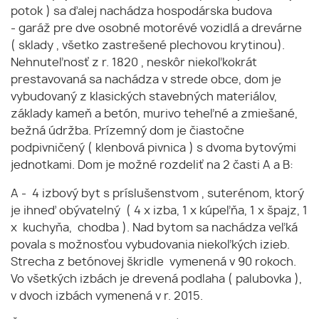
potok ) sa ďalej nachádza hospodárska budova
- garáž pre dve osobné motorévé vozidlá a drevárne
( sklady , všetko zastrešené plechovou krytinou).
Nehnuteľnosť z r. 1820 , neskôr niekoľkokrát
prestavovaná sa nachádza v strede obce, dom je
vybudovaný z klasických stavebných materiálov,
základy kameň a betón, murivo teheľné a zmiešané,
bežná údržba. Prízemný dom je čiastočne
podpivničený ( klenbová pivnica ) s dvoma bytovými
jednotkami. Dom je možné rozdeliť na 2 časti A a B:
A - 4 izbový byt s príslušenstvom , suterénom, ktorý
je ihneď obývatelný ( 4 x izba, 1 x kúpeľňa, 1 x špajz, 1
x kuchyňa, chodba ). Nad bytom sa nachádza veľká
povala s možnosťou vybudovania niekoľkých izieb.
Strecha z betónovej škridle vymenená v 90 rokoch.
Vo všetkých izbách je drevená podlaha ( palubovka ),
v dvoch izbách vymenená v r. 2015.