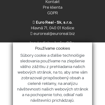
Kontakt
Pre klienta
GDPR
Euro Real - Sk, s.r.o.
Hlavná 71, 040 01 Košice
euroreal@euroreal.biz
Ing. Ladislav Jurča, CSc.
Používame cookies
+421 903 605 879
Súbory cookie a ďalšie technológie
Ing. Michal Jurča
sledovania používame na zlepšenie
+421 907 970 829
vášho zážitku z prehliadania našich
webových stránok, na to, aby sme vám
Ing. Daniela Kobanova
zobrazovali prispôsobený obsah a
+421 905 363 747
cielené reklamy, na analýzu
návštevnosti našich webových stránok
a na pochopenie toho, odkiaľ naši
návštevníci prichádzajú.