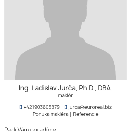
Ing. Ladislav Jurča, Ph.D., DBA.
maklér
+421903605879
jurca@euroreal.biz
Ponuka makléra
Referencie
Radi Vám poradíme