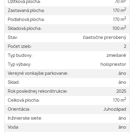
2
Úžitková plocha:
70 m
2
Zastavaná plocha:
170 m
2
Podlahová plocha:
170 m
2
Skladová plocha:
100 m
Stav:
čiastočne prerobený
Počet izieb:
2
Typ budovy:
zmiešané
Typ výbavy:
holopriestor
Verejné vonkajšie parkovanie:
áno
Sklad:
áno
Rok poslednej rekonštrukcie:
2025
2
Celková plocha:
170 m
Orientácia:
Juhozápad
Inžinierske siete:
áno
Voda:
áno