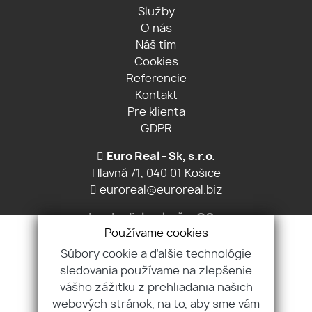
Služby
O nás
Náš tím
Cookies
Referencie
Kontakt
Pre klienta
GDPR
Euro Real - Sk, s.r.o.
Hlavná 71, 040 01 Košice
euroreal@euroreal.biz
Ing. Ladislav Jurča, CSc.
Používame cookies
+421 903 605 879
Súbory cookie a ďalšie technológie
Ing. Michal Jurča
sledovania používame na zlepšenie
+421 907 970 829
vášho zážitku z prehliadania našich
webových stránok, na to, aby sme vám
Ing. Daniela Kobanova