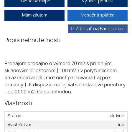
Poloha na mape
Vytlačiť ponuku
Mám záujem
Mesačná splátka
Zdieľať na Facebooku
Popis nehnuteľnosti
Prenájom predajne o výmere 70 m2 s prilehlým
skladovým priestorom ( 100 m2 ) v polyfunkčnom
stráženom areáli, možnosť parkovania ( aj pre
kamiony ). K dispozícii sú aj vätšie skladové priestory
- do 2000 m2. Cena dohodou.
Vlastnosti
Status:
aktívne
Vlastníctvo:
iné