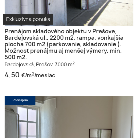
Exkluzívna ponuka
Prenájom skladového objektu v Prešove,
Bardejovská ul., 2200 m2, rampa, vonkajšia
plocha 700 m2 (parkovanie, skladovanie ).
Možnosť prenájmu aj menšej výmery, min.
500 m2.
2
Bardejovská,
Prešov,
3000 m
4,50
2
€/m
/mesiac
Prenájom