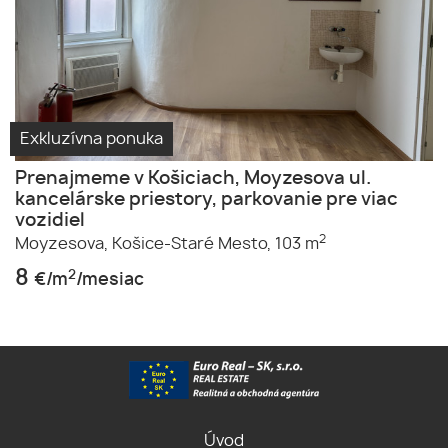
Exkluzívna ponuka
Prenajmeme v Košiciach, Moyzesova ul.
kancelárske priestory, parkovanie pre viac
vozidiel
2
Moyzesova,
Košice-Staré Mesto,
103 m
8
2
€/m
/mesiac
Úvod