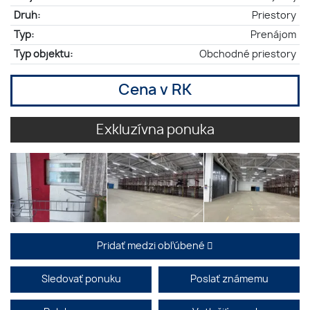
Druh:
Priestory
Typ:
Prenájom
Typ objektu:
Obchodné priestory
Cena v RK
Exkluzívna ponuka
Pridať medzi obľúbené
Sledovať ponuku
Poslať známemu