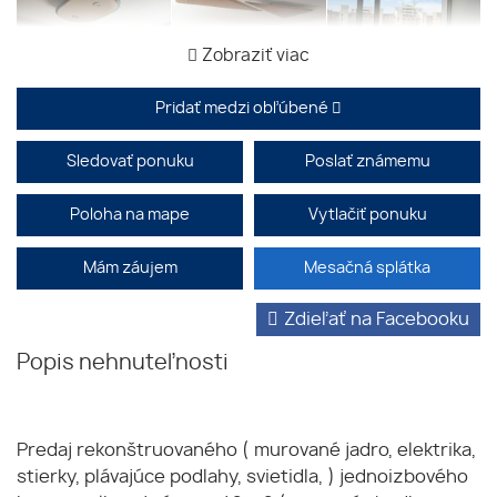
Zobraziť viac
Pridať medzi obľúbené
Sledovať ponuku
Poslať známemu
Poloha na mape
Vytlačiť ponuku
Mám záujem
Mesačná splátka
Zdieľať na Facebooku
Popis nehnuteľnosti
Predaj rekonštruovaného ( murované jadro, elektrika,
stierky, plávajúce podlahy, svietidla, ) jednoizbového