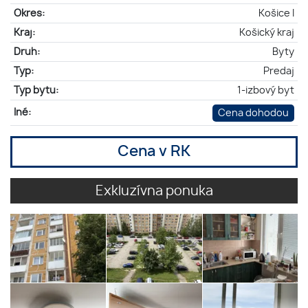
Okres:
Košice I
Kraj:
Košický kraj
Druh:
Byty
Typ:
Predaj
Typ bytu:
1-izbový byt
Iné:
Cena dohodou
Cena v RK
Exkluzívna ponuka