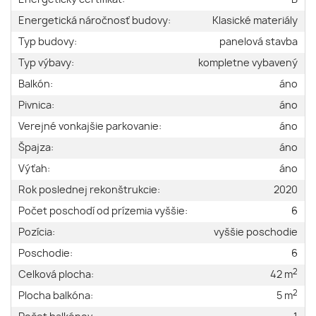
Energetická náročnosť budovy:
Klasické materiály
Typ budovy:
panelová stavba
Typ výbavy:
kompletne vybavený
Balkón:
áno
Pivnica:
áno
Verejné vonkajšie parkovanie:
áno
Špajza:
áno
Výťah:
áno
Rok poslednej rekonštrukcie:
2020
Počet poschodí od prízemia vyššie:
6
Pozícia:
vyššie poschodie
Poschodie:
6
2
Celková plocha:
42 m
2
Plocha balkóna:
5 m