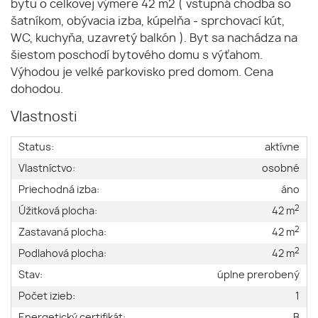
bytu o celkovej výmere 42 m2 ( vstupná chodba so
šatníkom, obývacia izba, kúpelňa - sprchovací kút,
WC, kuchyňa, uzavretý balkón ). Byt sa nachádza na
šiestom poschodí bytového domu s výťahom.
Výhodou je velké parkovisko pred domom. Cena
dohodou.
Vlastnosti
Status:
aktívne
Vlastníctvo:
osobné
Priechodná izba:
áno
2
Úžitková plocha:
42 m
2
Zastavaná plocha:
42 m
2
Podlahová plocha:
42 m
Stav:
úplne prerobený
Počet izieb:
1
Energetický certifikát:
B