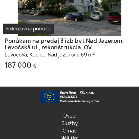
Exkluzívna ponuka
Ponúkam na predaj 3 izb byt Nad Jazerom,
Levočská ul., rekonštrukcia, OV.
2
Levočská,
Košice-Nad jazerom,
69 m
187 000
€
Úvod
Služby
O nás
Náš tím