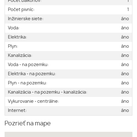
Počet balkónov:
1
Počet pivníc:
1
Inžinierske siete:
áno
Voda:
áno
Elektrika:
áno
Plyn:
áno
Kanalizácia:
áno
Voda - na pozemku:
áno
Elektrika - na pozemku:
áno
Plyn - na pozemku:
áno
Kanalizácia - na pozemku - kanalizácia:
áno
Vykurovanie - centrálne:
áno
Internet:
áno
Pozrieť na mape